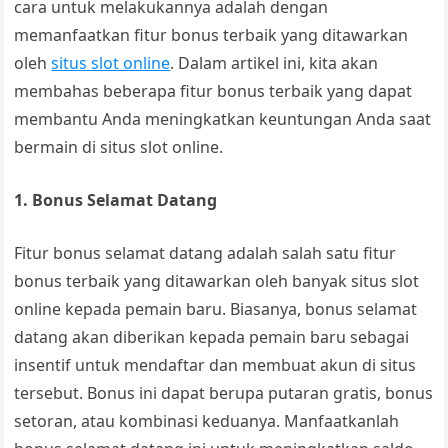
cara untuk melakukannya adalah dengan
memanfaatkan fitur bonus terbaik yang ditawarkan
oleh
situs slot online
. Dalam artikel ini, kita akan
membahas beberapa fitur bonus terbaik yang dapat
membantu Anda meningkatkan keuntungan Anda saat
bermain di situs slot online.
1. Bonus Selamat Datang
Fitur bonus selamat datang adalah salah satu fitur
bonus terbaik yang ditawarkan oleh banyak situs slot
online kepada pemain baru. Biasanya, bonus selamat
datang akan diberikan kepada pemain baru sebagai
insentif untuk mendaftar dan membuat akun di situs
tersebut. Bonus ini dapat berupa putaran gratis, bonus
setoran, atau kombinasi keduanya. Manfaatkanlah