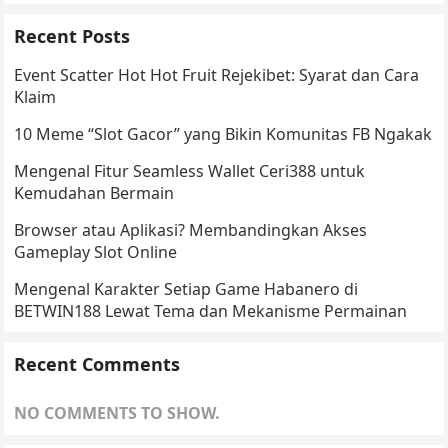
Recent Posts
Event Scatter Hot Hot Fruit Rejekibet: Syarat dan Cara
Klaim
10 Meme “Slot Gacor” yang Bikin Komunitas FB Ngakak
Mengenal Fitur Seamless Wallet Ceri388 untuk
Kemudahan Bermain
Browser atau Aplikasi? Membandingkan Akses
Gameplay Slot Online
Mengenal Karakter Setiap Game Habanero di
BETWIN188 Lewat Tema dan Mekanisme Permainan
Recent Comments
NO COMMENTS TO SHOW.