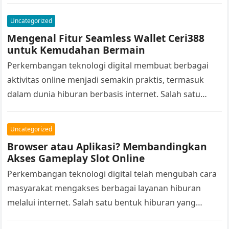
mengiringinya, istilah seperti “slot gacor” sering
muncul dalam…
Uncategorized
Mengenal Fitur Seamless Wallet Ceri388
untuk Kemudahan Bermain
Perkembangan teknologi digital membuat berbagai
aktivitas online menjadi semakin praktis, termasuk
dalam dunia hiburan berbasis internet. Salah satu
aspek yang terus mengalami peningkatan adalah
kemudahan dalam melakukan…
Uncategorized
Browser atau Aplikasi? Membandingkan
Akses Gameplay Slot Online
Perkembangan teknologi digital telah mengubah cara
masyarakat mengakses berbagai layanan hiburan
melalui internet. Salah satu bentuk hiburan yang
banyak dibahas adalah permainan slot gacor dalam