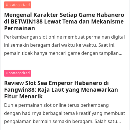
platform perjudian daring….
Uncategorized
Mengenal Karakter Setiap Game Habanero
di BETWIN188 Lewat Tema dan Mekanisme
Permainan
Perkembangan slot online membuat permainan digital
ini semakin beragam dari waktu ke waktu. Saat ini,
pemain tidak hanya mencari game dengan tampilan
menarik, tetapi juga ingin memahami…
Uncategorized
Review Slot Sea Emperor Habanero di
Fangwin88: Raja Laut yang Menawarkan
Fitur Menarik
Dunia permainan slot online terus berkembang
dengan hadirnya berbagai tema kreatif yang membuat
pengalaman bermain semakin beragam. Salah satu
permainan yang cukup menarik perhatian penggemar