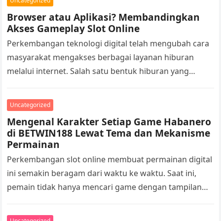
Uncategorized
Browser atau Aplikasi? Membandingkan
Akses Gameplay Slot Online
Perkembangan teknologi digital telah mengubah cara
masyarakat mengakses berbagai layanan hiburan
melalui internet. Salah satu bentuk hiburan yang
banyak dibahas adalah permainan slot gacor dalam
platform perjudian daring….
Uncategorized
Mengenal Karakter Setiap Game Habanero
di BETWIN188 Lewat Tema dan Mekanisme
Permainan
Perkembangan slot online membuat permainan digital
ini semakin beragam dari waktu ke waktu. Saat ini,
pemain tidak hanya mencari game dengan tampilan
menarik, tetapi juga ingin memahami…
Uncategorized