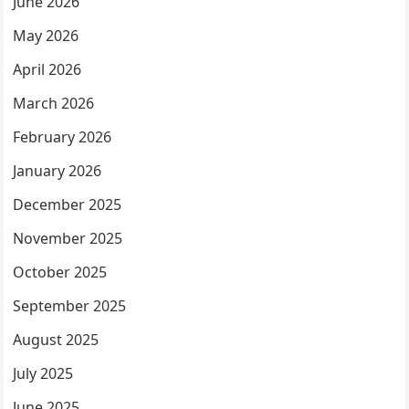
June 2026
May 2026
April 2026
March 2026
February 2026
January 2026
December 2025
November 2025
October 2025
September 2025
August 2025
July 2025
June 2025