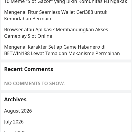
10 Meme “Slot Gacor” yang Bikin Komunitas FB Ngakak
Mengenal Fitur Seamless Wallet Ceri388 untuk
Kemudahan Bermain
Browser atau Aplikasi? Membandingkan Akses
Gameplay Slot Online
Mengenal Karakter Setiap Game Habanero di
BETWIN188 Lewat Tema dan Mekanisme Permainan
Recent Comments
NO COMMENTS TO SHOW.
Archives
August 2026
July 2026