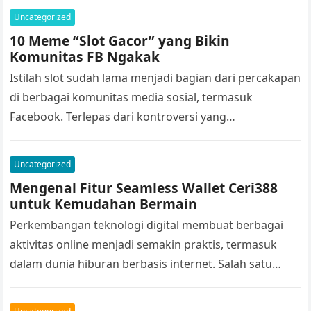
perhatian adalah event…
Uncategorized
10 Meme “Slot Gacor” yang Bikin
Komunitas FB Ngakak
Istilah slot sudah lama menjadi bagian dari percakapan
di berbagai komunitas media sosial, termasuk
Facebook. Terlepas dari kontroversi yang
mengiringinya, istilah seperti “slot gacor” sering
muncul dalam…
Uncategorized
Mengenal Fitur Seamless Wallet Ceri388
untuk Kemudahan Bermain
Perkembangan teknologi digital membuat berbagai
aktivitas online menjadi semakin praktis, termasuk
dalam dunia hiburan berbasis internet. Salah satu
aspek yang terus mengalami peningkatan adalah
kemudahan dalam melakukan…