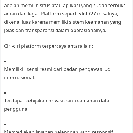
adalah memilih situs atau aplikasi yang sudah terbukti
aman dan legal. Platform seperti
slot777
misalnya,
dikenal luas karena memiliki sistem keamanan yang
jelas dan transparansi dalam operasionalnya.
Ciri-ciri platform terpercaya antara lain:
Memiliki lisensi resmi dari badan pengawas judi
internasional.
Terdapat kebijakan privasi dan keamanan data
pengguna.
Menyediakan layanan pelanggan yang responsif.