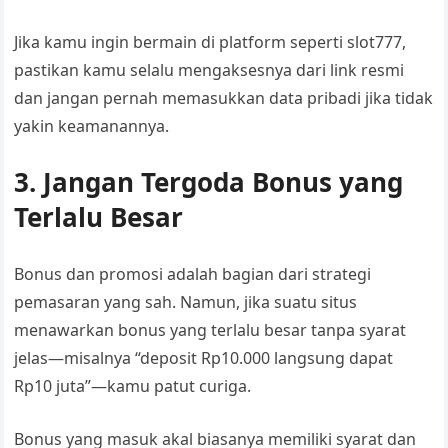
Jika kamu ingin bermain di platform seperti slot777,
pastikan kamu selalu mengaksesnya dari link resmi
dan jangan pernah memasukkan data pribadi jika tidak
yakin keamanannya.
3. Jangan Tergoda Bonus yang
Terlalu Besar
Bonus dan promosi adalah bagian dari strategi
pemasaran yang sah. Namun, jika suatu situs
menawarkan bonus yang terlalu besar tanpa syarat
jelas—misalnya “deposit Rp10.000 langsung dapat
Rp10 juta”—kamu patut curiga.
Bonus yang masuk akal biasanya memiliki syarat dan