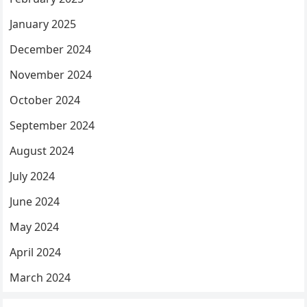
January 2025
December 2024
November 2024
October 2024
September 2024
August 2024
July 2024
June 2024
May 2024
April 2024
March 2024