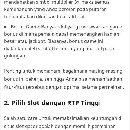
mendapatkan simbol multiplier 3x, maka semua
kemenangan yang Anda peroleh pada putaran
tersebut akan dikalikan tiga kali lipat.
Bonus Game: Banyak slot yang menawarkan game
bonus di mana pemain dapat memenangkan hadiah
besar atau jackpot. Biasanya, bonus game ini
diaktifkan oleh simbol tertentu yang muncul pada
gulungan.
Penting untuk memahami bagaimana masing-masing
bonus ini bekerja, sehingga Anda bisa memanfaatkan
fitur-fitur tersebut dengan optimal selama permainan.
2. Pilih Slot dengan RTP Tinggi
Salah satu cara untuk memaksimalkan keuntungan di
situs slot gacor adalah dengan memilih permainan