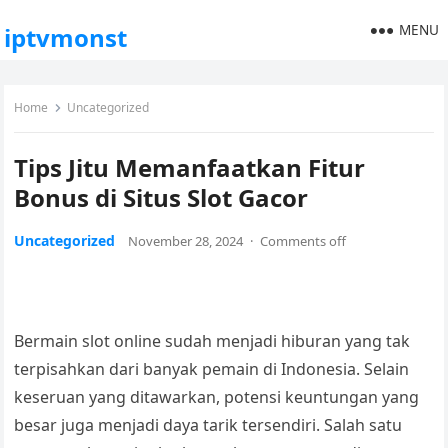
MENU
iptvmonst
Home
Uncategorized
Tips Jitu Memanfaatkan Fitur
Bonus di Situs Slot Gacor
Uncategorized
November 28, 2024
·
Comments off
Bermain slot online sudah menjadi hiburan yang tak
terpisahkan dari banyak pemain di Indonesia. Selain
keseruan yang ditawarkan, potensi keuntungan yang
besar juga menjadi daya tarik tersendiri. Salah satu