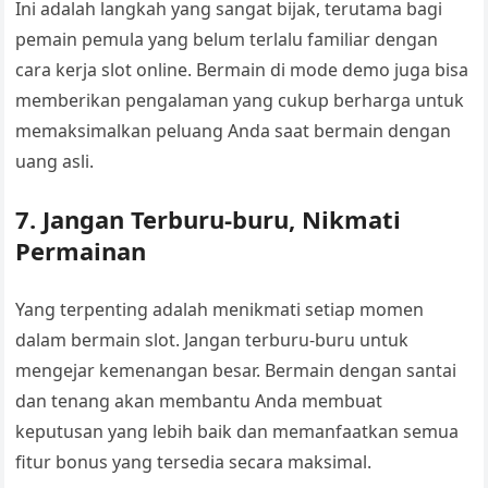
Ini adalah langkah yang sangat bijak, terutama bagi
pemain pemula yang belum terlalu familiar dengan
cara kerja slot online. Bermain di mode demo juga bisa
memberikan pengalaman yang cukup berharga untuk
memaksimalkan peluang Anda saat bermain dengan
uang asli.
7. Jangan Terburu-buru, Nikmati
Permainan
Yang terpenting adalah menikmati setiap momen
dalam bermain slot. Jangan terburu-buru untuk
mengejar kemenangan besar. Bermain dengan santai
dan tenang akan membantu Anda membuat
keputusan yang lebih baik dan memanfaatkan semua
fitur bonus yang tersedia secara maksimal.