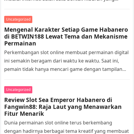
banyak dibahas adalah permainan slot gacor dalam
platform perjudian daring….
Uncategorized
Mengenal Karakter Setiap Game Habanero
di BETWIN188 Lewat Tema dan Mekanisme
Permainan
Perkembangan slot online membuat permainan digital
ini semakin beragam dari waktu ke waktu. Saat ini,
pemain tidak hanya mencari game dengan tampilan
menarik, tetapi juga ingin memahami…
Uncategorized
Review Slot Sea Emperor Habanero di
Fangwin88: Raja Laut yang Menawarkan
Fitur Menarik
Dunia permainan slot online terus berkembang
dengan hadirnya berbagai tema kreatif yang membuat