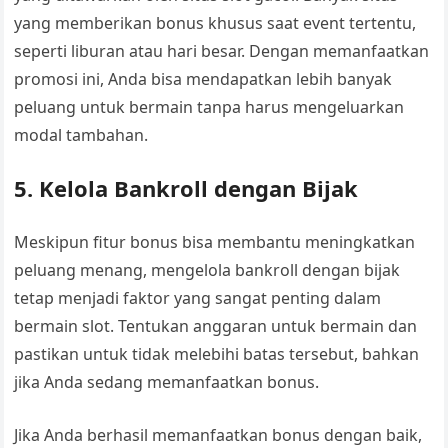
yang memberikan bonus khusus saat event tertentu,
seperti liburan atau hari besar. Dengan memanfaatkan
promosi ini, Anda bisa mendapatkan lebih banyak
peluang untuk bermain tanpa harus mengeluarkan
modal tambahan.
5. Kelola Bankroll dengan Bijak
Meskipun fitur bonus bisa membantu meningkatkan
peluang menang, mengelola bankroll dengan bijak
tetap menjadi faktor yang sangat penting dalam
bermain slot. Tentukan anggaran untuk bermain dan
pastikan untuk tidak melebihi batas tersebut, bahkan
jika Anda sedang memanfaatkan bonus.
Jika Anda berhasil memanfaatkan bonus dengan baik,