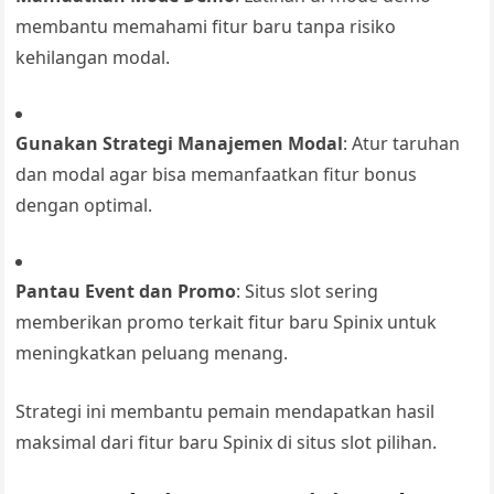
membantu memahami fitur baru tanpa risiko
kehilangan modal.
Gunakan Strategi Manajemen Modal
: Atur taruhan
dan modal agar bisa memanfaatkan fitur bonus
dengan optimal.
Pantau Event dan Promo
: Situs slot sering
memberikan promo terkait fitur baru Spinix untuk
meningkatkan peluang menang.
Strategi ini membantu pemain mendapatkan hasil
maksimal dari fitur baru Spinix di situs slot pilihan.