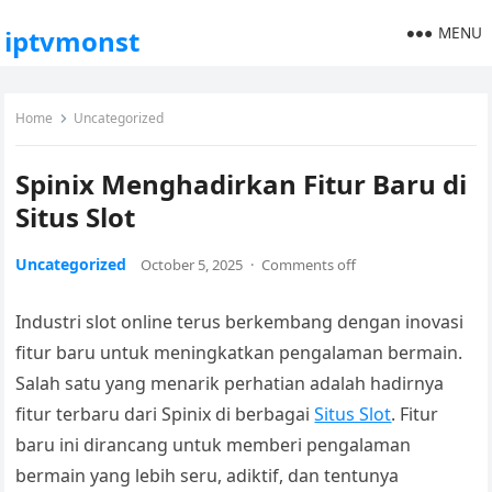
MENU
iptvmonst
Home
Uncategorized
Spinix Menghadirkan Fitur Baru di
Situs Slot
Uncategorized
October 5, 2025
·
Comments off
Industri slot online terus berkembang dengan inovasi
fitur baru untuk meningkatkan pengalaman bermain.
Salah satu yang menarik perhatian adalah hadirnya
fitur terbaru dari Spinix di berbagai
Situs Slot
. Fitur
baru ini dirancang untuk memberi pengalaman
bermain yang lebih seru, adiktif, dan tentunya