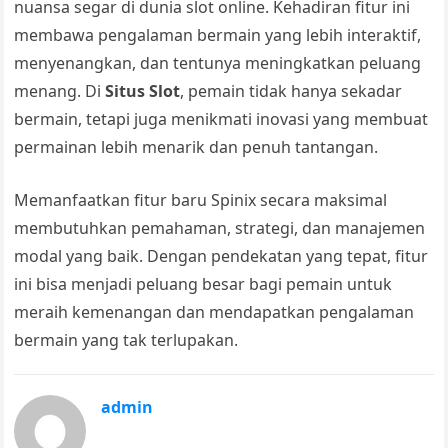
nuansa segar di dunia slot online. Kehadiran fitur ini
membawa pengalaman bermain yang lebih interaktif,
menyenangkan, dan tentunya meningkatkan peluang
menang. Di
Situs Slot
, pemain tidak hanya sekadar
bermain, tetapi juga menikmati inovasi yang membuat
permainan lebih menarik dan penuh tantangan.
Memanfaatkan fitur baru Spinix secara maksimal
membutuhkan pemahaman, strategi, dan manajemen
modal yang baik. Dengan pendekatan yang tepat, fitur
ini bisa menjadi peluang besar bagi pemain untuk
meraih kemenangan dan mendapatkan pengalaman
bermain yang tak terlupakan.
admin