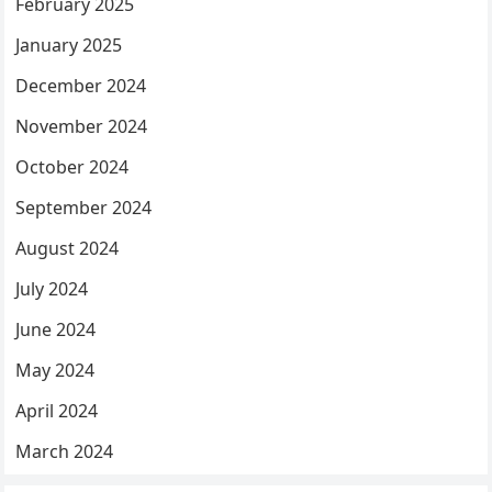
February 2025
January 2025
December 2024
November 2024
October 2024
September 2024
August 2024
July 2024
June 2024
May 2024
April 2024
March 2024