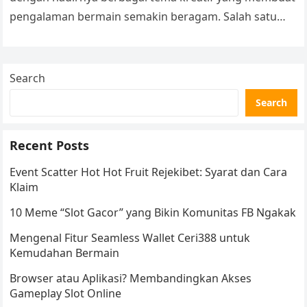
pengalaman bermain semakin beragam. Salah satu
permainan yang cukup menarik perhatian penggemar
slot bertema…
Search
Search
Recent Posts
Event Scatter Hot Hot Fruit Rejekibet: Syarat dan Cara
Klaim
10 Meme “Slot Gacor” yang Bikin Komunitas FB Ngakak
Mengenal Fitur Seamless Wallet Ceri388 untuk
Kemudahan Bermain
Browser atau Aplikasi? Membandingkan Akses
Gameplay Slot Online