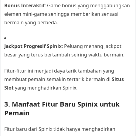
Bonus Interaktif
: Game bonus yang menggabungkan
elemen mini-game sehingga memberikan sensasi
bermain yang berbeda.
Jackpot Progresif Spinix
: Peluang menang jackpot
besar yang terus bertambah seiring waktu bermain.
Fitur-fitur ini menjadi daya tarik tambahan yang
membuat pemain semakin tertarik bermain di
Situs
Slot
yang menghadirkan Spinix.
3. Manfaat Fitur Baru Spinix untuk
Pemain
Fitur baru dari Spinix tidak hanya menghadirkan