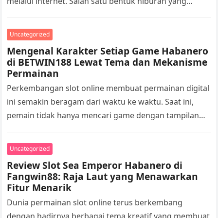
melalui internet. Salah satu bentuk hiburan yang
banyak dibahas adalah permainan slot gacor dalam
platform perjudian daring….
Uncategorized
Mengenal Karakter Setiap Game Habanero
di BETWIN188 Lewat Tema dan Mekanisme
Permainan
Perkembangan slot online membuat permainan digital
ini semakin beragam dari waktu ke waktu. Saat ini,
pemain tidak hanya mencari game dengan tampilan
menarik, tetapi juga ingin memahami…
Uncategorized
Review Slot Sea Emperor Habanero di
Fangwin88: Raja Laut yang Menawarkan
Fitur Menarik
Dunia permainan slot online terus berkembang
dengan hadirnya berbagai tema kreatif yang membuat