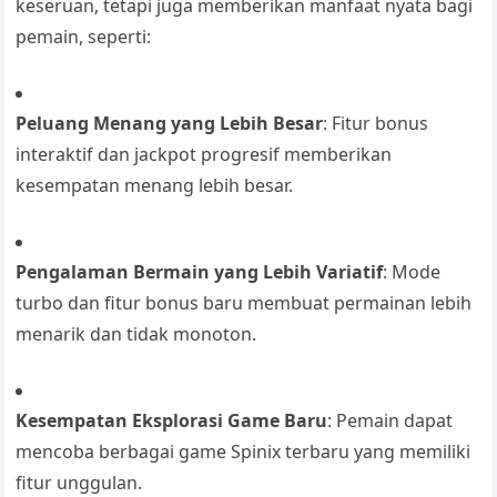
keseruan, tetapi juga memberikan manfaat nyata bagi
pemain, seperti:
Peluang Menang yang Lebih Besar
: Fitur bonus
interaktif dan jackpot progresif memberikan
kesempatan menang lebih besar.
Pengalaman Bermain yang Lebih Variatif
: Mode
turbo dan fitur bonus baru membuat permainan lebih
menarik dan tidak monoton.
Kesempatan Eksplorasi Game Baru
: Pemain dapat
mencoba berbagai game Spinix terbaru yang memiliki
fitur unggulan.