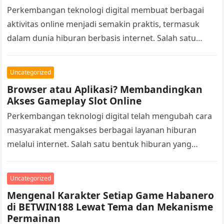
Perkembangan teknologi digital membuat berbagai
aktivitas online menjadi semakin praktis, termasuk
dalam dunia hiburan berbasis internet. Salah satu
aspek yang terus mengalami peningkatan adalah
kemudahan dalam melakukan…
Uncategorized
Browser atau Aplikasi? Membandingkan
Akses Gameplay Slot Online
Perkembangan teknologi digital telah mengubah cara
masyarakat mengakses berbagai layanan hiburan
melalui internet. Salah satu bentuk hiburan yang
banyak dibahas adalah permainan slot gacor dalam
platform perjudian daring….
Uncategorized
Mengenal Karakter Setiap Game Habanero
di BETWIN188 Lewat Tema dan Mekanisme
Permainan