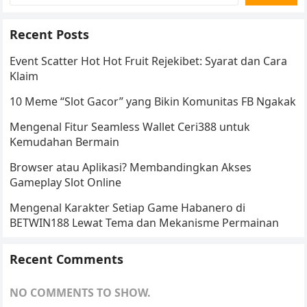
Recent Posts
Event Scatter Hot Hot Fruit Rejekibet: Syarat dan Cara
Klaim
10 Meme “Slot Gacor” yang Bikin Komunitas FB Ngakak
Mengenal Fitur Seamless Wallet Ceri388 untuk
Kemudahan Bermain
Browser atau Aplikasi? Membandingkan Akses
Gameplay Slot Online
Mengenal Karakter Setiap Game Habanero di
BETWIN188 Lewat Tema dan Mekanisme Permainan
Recent Comments
NO COMMENTS TO SHOW.