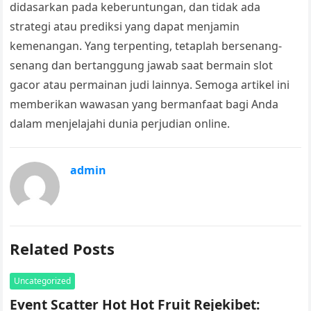
didasarkan pada keberuntungan, dan tidak ada
strategi atau prediksi yang dapat menjamin
kemenangan. Yang terpenting, tetaplah bersenang-
senang dan bertanggung jawab saat bermain slot
gacor atau permainan judi lainnya. Semoga artikel ini
memberikan wawasan yang bermanfaat bagi Anda
dalam menjelajahi dunia perjudian online.
admin
Related Posts
Uncategorized
Event Scatter Hot Hot Fruit Rejekibet: