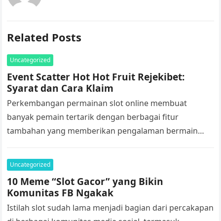
Related Posts
Uncategorized
Event Scatter Hot Hot Fruit Rejekibet:
Syarat dan Cara Klaim
Perkembangan permainan slot online membuat
banyak pemain tertarik dengan berbagai fitur
tambahan yang memberikan pengalaman bermain
lebih menarik. Salah satu fitur yang sering menjadi
perhatian adalah event…
Uncategorized
10 Meme “Slot Gacor” yang Bikin
Komunitas FB Ngakak
Istilah slot sudah lama menjadi bagian dari percakapan