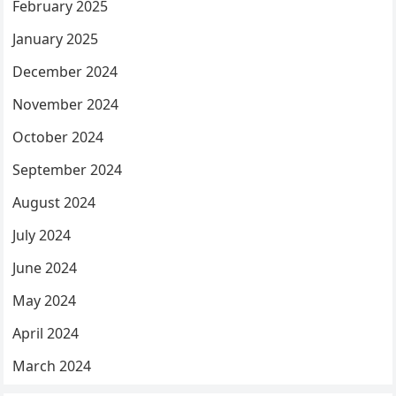
February 2025
January 2025
December 2024
November 2024
October 2024
September 2024
August 2024
July 2024
June 2024
May 2024
April 2024
March 2024