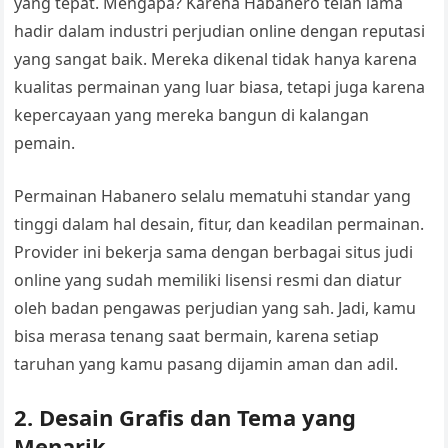
yang tepat. Mengapa? Karena Habanero telah lama
hadir dalam industri perjudian online dengan reputasi
yang sangat baik. Mereka dikenal tidak hanya karena
kualitas permainan yang luar biasa, tetapi juga karena
kepercayaan yang mereka bangun di kalangan
pemain.
Permainan Habanero selalu mematuhi standar yang
tinggi dalam hal desain, fitur, dan keadilan permainan.
Provider ini bekerja sama dengan berbagai situs judi
online yang sudah memiliki lisensi resmi dan diatur
oleh badan pengawas perjudian yang sah. Jadi, kamu
bisa merasa tenang saat bermain, karena setiap
taruhan yang kamu pasang dijamin aman dan adil.
2.
Desain Grafis dan Tema yang
Menarik