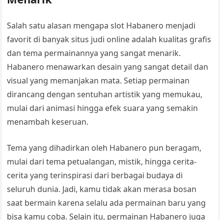
Salah satu alasan mengapa slot Habanero menjadi
favorit di banyak situs judi online adalah kualitas grafis
dan tema permainannya yang sangat menarik.
Habanero menawarkan desain yang sangat detail dan
visual yang memanjakan mata. Setiap permainan
dirancang dengan sentuhan artistik yang memukau,
mulai dari animasi hingga efek suara yang semakin
menambah keseruan.
Tema yang dihadirkan oleh Habanero pun beragam,
mulai dari tema petualangan, mistik, hingga cerita-
cerita yang terinspirasi dari berbagai budaya di
seluruh dunia. Jadi, kamu tidak akan merasa bosan
saat bermain karena selalu ada permainan baru yang
bisa kamu coba. Selain itu, permainan Habanero juga