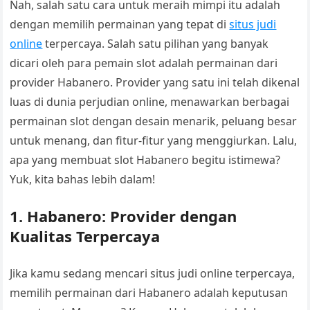
Nah, salah satu cara untuk meraih mimpi itu adalah
dengan memilih permainan yang tepat di
situs judi
online
terpercaya. Salah satu pilihan yang banyak
dicari oleh para pemain slot adalah permainan dari
provider Habanero. Provider yang satu ini telah dikenal
luas di dunia perjudian online, menawarkan berbagai
permainan slot dengan desain menarik, peluang besar
untuk menang, dan fitur-fitur yang menggiurkan. Lalu,
apa yang membuat slot Habanero begitu istimewa?
Yuk, kita bahas lebih dalam!
1.
Habanero: Provider dengan
Kualitas Terpercaya
Jika kamu sedang mencari situs judi online terpercaya,
memilih permainan dari Habanero adalah keputusan