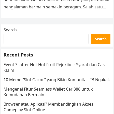
pengalaman bermain semakin beragam. Salah satu
permainan yang cukup menarik perhatian penggemar
slot bertema…
Search
Search
Recent Posts
Event Scatter Hot Hot Fruit Rejekibet: Syarat dan Cara
Klaim
10 Meme “Slot Gacor” yang Bikin Komunitas FB Ngakak
Mengenal Fitur Seamless Wallet Ceri388 untuk
Kemudahan Bermain
Browser atau Aplikasi? Membandingkan Akses
Gameplay Slot Online