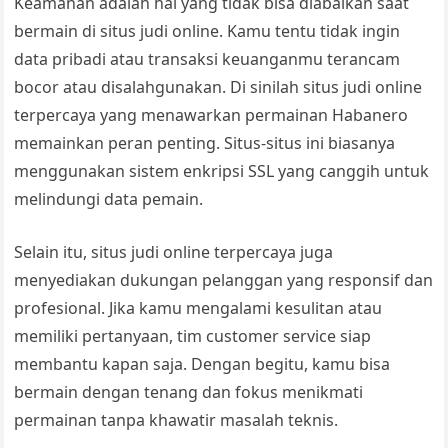
Keamanan adalah hal yang tidak bisa diabaikan saat
bermain di situs judi online. Kamu tentu tidak ingin
data pribadi atau transaksi keuanganmu terancam
bocor atau disalahgunakan. Di sinilah situs judi online
terpercaya yang menawarkan permainan Habanero
memainkan peran penting. Situs-situs ini biasanya
menggunakan sistem enkripsi SSL yang canggih untuk
melindungi data pemain.
Selain itu, situs judi online terpercaya juga
menyediakan dukungan pelanggan yang responsif dan
profesional. Jika kamu mengalami kesulitan atau
memiliki pertanyaan, tim customer service siap
membantu kapan saja. Dengan begitu, kamu bisa
bermain dengan tenang dan fokus menikmati
permainan tanpa khawatir masalah teknis.