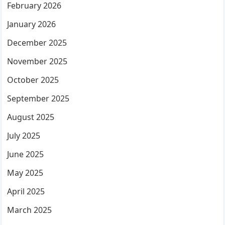
February 2026
January 2026
December 2025
November 2025
October 2025
September 2025
August 2025
July 2025
June 2025
May 2025
April 2025
March 2025