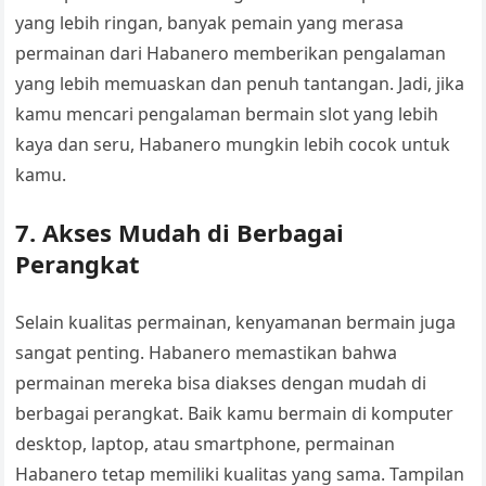
yang lebih ringan, banyak pemain yang merasa
permainan dari Habanero memberikan pengalaman
yang lebih memuaskan dan penuh tantangan. Jadi, jika
kamu mencari pengalaman bermain slot yang lebih
kaya dan seru, Habanero mungkin lebih cocok untuk
kamu.
7.
Akses Mudah di Berbagai
Perangkat
Selain kualitas permainan, kenyamanan bermain juga
sangat penting. Habanero memastikan bahwa
permainan mereka bisa diakses dengan mudah di
berbagai perangkat. Baik kamu bermain di komputer
desktop, laptop, atau smartphone, permainan
Habanero tetap memiliki kualitas yang sama. Tampilan