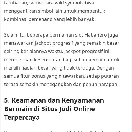
tambahan, sementara wild symbols bisa
menggantikan simbol lain untuk membentuk
kombinasi pemenang yang lebih banyak.
Selain itu, beberapa permainan slot Habanero juga
menawarkan jackpot progresif yang semakin besar
seiring berjalannya waktu. Jackpot progresif ini
memberikan kesempatan bagi setiap pemain untuk
meraih hadiah besar yang tidak terduga. Dengan
semua fitur bonus yang ditawarkan, setiap putaran
terasa semakin menegangkan dan penuh harapan.
5.
Keamanan dan Kenyamanan
Bermain di Situs Judi Online
Terpercaya