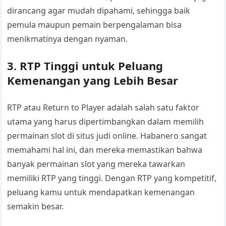
dirancang agar mudah dipahami, sehingga baik
pemula maupun pemain berpengalaman bisa
menikmatinya dengan nyaman.
3.
RTP Tinggi untuk Peluang
Kemenangan yang Lebih Besar
RTP atau Return to Player adalah salah satu faktor
utama yang harus dipertimbangkan dalam memilih
permainan slot di situs judi online. Habanero sangat
memahami hal ini, dan mereka memastikan bahwa
banyak permainan slot yang mereka tawarkan
memiliki RTP yang tinggi. Dengan RTP yang kompetitif,
peluang kamu untuk mendapatkan kemenangan
semakin besar.