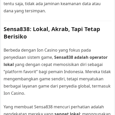
tentu saja, tidak ada jaminan keamanan data atau
dana yang tersimpan.
Sensa838: Lokal, Akrab, Tapi Tetap
Berisiko
Berbeda dengan Ion Casino yang fokus pada
penyediaan sistem game,
Sensa838 adalah operator
lokal
yang dengan cepat memosisikan diri sebagai
“platform favorit” bagi pemain Indonesia. Mereka tidak
mengembangkan game sendiri, tetapi menyatukan
berbagai layanan game dari penyedia global, termasuk
Ion Casino.
Yang membuat Sensa838 mencuri perhatian adalah
pendekatan mereka yang
sangat lokal
: menggunakan