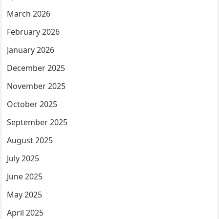
March 2026
February 2026
January 2026
December 2025
November 2025
October 2025
September 2025
August 2025
July 2025
June 2025
May 2025
April 2025