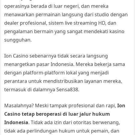
operasinya berada di luar negeri, dan mereka
menawarkan permainan langsung dari studio dengan
dealer profesional, sistem live streaming HD, dan
pengalaman bermain yang sangat mendekati kasino
sungguhan.
Ion Casino sebenarnya tidak secara langsung
menargetkan pasar Indonesia. Mereka bekerja sama
dengan platform-platform lokal yang menjadi
perantara untuk mendistribusikan layanan mereka,
termasuk di dalamnya Sensa838.
Masalahnya? Meski tampak profesional dan rapi,
Ion
Casino tetap beroperasi di luar jalur hukum
Indonesia
. Tidak ada izin dari otoritas berwenang,
tidak ada perlindungan hukum untuk pemain, dan