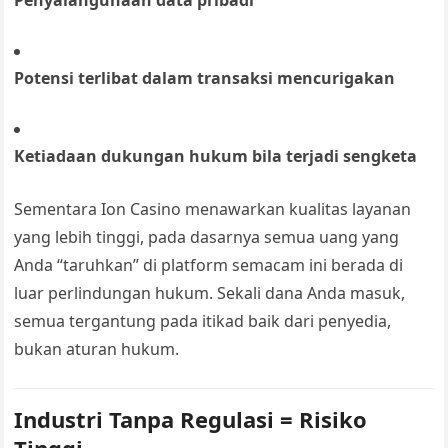
Penyalahgunaan data pribadi
Potensi terlibat dalam transaksi mencurigakan
Ketiadaan dukungan hukum bila terjadi sengketa
Sementara Ion Casino menawarkan kualitas layanan
yang lebih tinggi, pada dasarnya semua uang yang
Anda “taruhkan” di platform semacam ini berada di
luar perlindungan hukum. Sekali dana Anda masuk,
semua tergantung pada itikad baik dari penyedia,
bukan aturan hukum.
Industri Tanpa Regulasi = Risiko