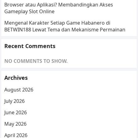
Browser atau Aplikasi? Membandingkan Akses
Gameplay Slot Online
Mengenal Karakter Setiap Game Habanero di
BETWIN188 Lewat Tema dan Mekanisme Permainan
Recent Comments
NO COMMENTS TO SHOW.
Archives
August 2026
July 2026
June 2026
May 2026
April 2026