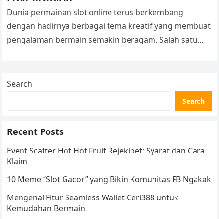
Dunia permainan slot online terus berkembang
dengan hadirnya berbagai tema kreatif yang membuat
pengalaman bermain semakin beragam. Salah satu
permainan yang cukup menarik perhatian penggemar
slot bertema…
Search
Search
Recent Posts
Event Scatter Hot Hot Fruit Rejekibet: Syarat dan Cara
Klaim
10 Meme “Slot Gacor” yang Bikin Komunitas FB Ngakak
Mengenal Fitur Seamless Wallet Ceri388 untuk
Kemudahan Bermain