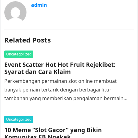
admin
Related Posts
Uncategorized
Event Scatter Hot Hot Fruit Rejekibet:
Syarat dan Cara Klaim
Perkembangan permainan slot online membuat
banyak pemain tertarik dengan berbagai fitur
tambahan yang memberikan pengalaman bermain
lebih menarik. Salah satu fitur yang sering menjadi
perhatian adalah event…
Uncategorized
10 Meme “Slot Gacor” yang Bikin
Komunitas FB Ngakak