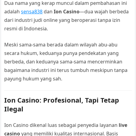
Dua nama yang kerap muncul dalam pembahasan ini
adalah
sensa838
dan
Ion Casino
—dua wajah berbeda
dari industri judi online yang beroperasi tanpa izin
resmi di Indonesia.
Meski sama-sama berada dalam wilayah abu-abu
secara hukum, keduanya punya pendekatan yang
berbeda, dan keduanya sama-sama mencerminkan
bagaimana industri ini terus tumbuh meskipun tanpa
payung hukum yang sah.
Ion Casino: Profesional, Tapi Tetap
Ilegal
Ion Casino dikenal luas sebagai penyedia layanan
live
casino
yang memiliki kualitas internasional. Basis