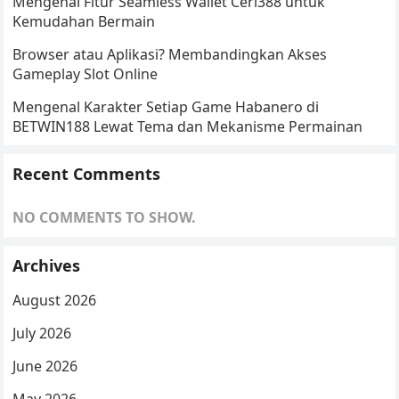
Mengenal Fitur Seamless Wallet Ceri388 untuk
Kemudahan Bermain
Browser atau Aplikasi? Membandingkan Akses
Gameplay Slot Online
Mengenal Karakter Setiap Game Habanero di
BETWIN188 Lewat Tema dan Mekanisme Permainan
Recent Comments
NO COMMENTS TO SHOW.
Archives
August 2026
July 2026
June 2026