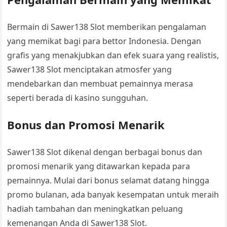
Bermain di Sawer138 Slot memberikan pengalaman
yang memikat bagi para bettor Indonesia. Dengan
grafis yang menakjubkan dan efek suara yang realistis,
Sawer138 Slot menciptakan atmosfer yang
mendebarkan dan membuat pemainnya merasa
seperti berada di kasino sungguhan.
Bonus dan Promosi Menarik
Sawer138 Slot dikenal dengan berbagai bonus dan
promosi menarik yang ditawarkan kepada para
pemainnya. Mulai dari bonus selamat datang hingga
promo bulanan, ada banyak kesempatan untuk meraih
hadiah tambahan dan meningkatkan peluang
kemenangan Anda di Sawer138 Slot.