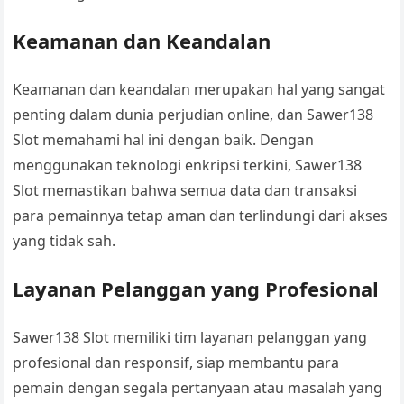
Keamanan dan Keandalan
Keamanan dan keandalan merupakan hal yang sangat
penting dalam dunia perjudian online, dan Sawer138
Slot memahami hal ini dengan baik. Dengan
menggunakan teknologi enkripsi terkini, Sawer138
Slot memastikan bahwa semua data dan transaksi
para pemainnya tetap aman dan terlindungi dari akses
yang tidak sah.
Layanan Pelanggan yang Profesional
Sawer138 Slot memiliki tim layanan pelanggan yang
profesional dan responsif, siap membantu para
pemain dengan segala pertanyaan atau masalah yang