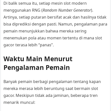
Di balik semua itu, setiap mesin slot modern
menggunakan RNG (
Random Number Generator
).
Artinya, setiap putaran bersifat acak dan hasilnya tidak
bisa diprediksi dengan pasti. Namun, pengalaman para
pemain menunjukkan bahwa mereka sering
menemukan pola atau momen tertentu di mana slot
gacor terasa lebih “panas”.
Waktu Main Menurut
Pengalaman Pemain
Banyak pemain berbagi pengalaman tentang kapan
mereka merasa lebih beruntung saat bermain slot
gacor. Meskipun tidak ada jaminan, beberapa tren
menarik muncul: