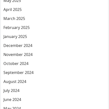
May 2025
April 2025
March 2025
February 2025
January 2025
December 2024
November 2024
October 2024
September 2024
August 2024
July 2024
June 2024
May 2024