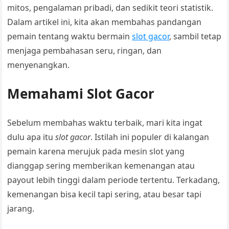
mitos, pengalaman pribadi, dan sedikit teori statistik.
Dalam artikel ini, kita akan membahas pandangan
pemain tentang waktu bermain
slot gacor
, sambil tetap
menjaga pembahasan seru, ringan, dan
menyenangkan.
Memahami Slot Gacor
Sebelum membahas waktu terbaik, mari kita ingat
dulu apa itu
slot gacor
. Istilah ini populer di kalangan
pemain karena merujuk pada mesin slot yang
dianggap sering memberikan kemenangan atau
payout lebih tinggi dalam periode tertentu. Terkadang,
kemenangan bisa kecil tapi sering, atau besar tapi
jarang.