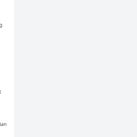
g
t
ian