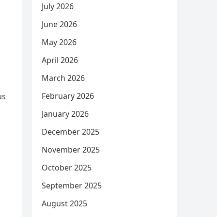
July 2026
June 2026
May 2026
April 2026
March 2026
February 2026
us
January 2026
December 2025
November 2025
October 2025
September 2025
August 2025