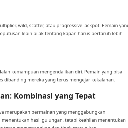
ltiplier, wild, scatter, atau progressive jackpot. Pemain yan
keputusan lebih bijak tentang kapan harus bertaruh lebih
 adalah kemampuan mengendalikan diri. Pemain yang bisa
kses dibanding mereka yang terus mengejar kekalahan.
an: Kombinasi yang Tepat
narnya merupakan permainan yang menggabungkan
 menentukan hasil gulungan, tetapi keahlian menentukan