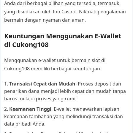
Anda dari berbagai pilihan yang tersedia, termasuk
yang disediakan oleh Ion Casino. Nikmati pengalaman
bermain dengan nyaman dan aman.
Keuntungan Menggunakan E-Wallet
di Cukong108
Menggunakan e-wallet untuk bermain slot di
Cukong108 memiliki berbagai keuntungan:
Transaksi Cepat dan Mudah
: Proses deposit dan
penarikan dana menjadi lebih cepat dan mudah tanpa
harus melalui proses yang rumit.
Keamanan Tinggi
: E-wallet menawarkan lapisan
keamanan tambahan yang melindungi transaksi dan
data pribadi Anda.