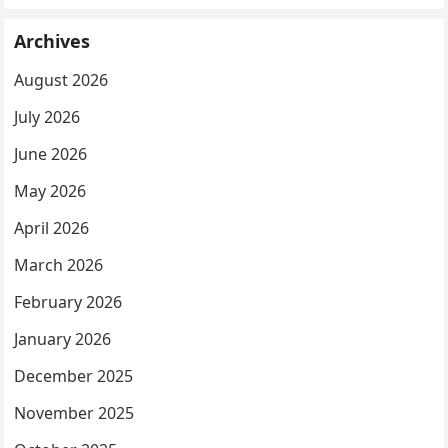
Archives
August 2026
July 2026
June 2026
May 2026
April 2026
March 2026
February 2026
January 2026
December 2025
November 2025