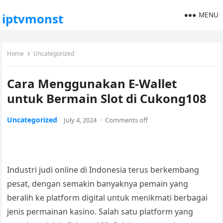
MENU
iptvmonst
Home
Uncategorized
Cara Menggunakan E-Wallet
untuk Bermain Slot di Cukong108
Uncategorized
July 4, 2024
·
Comments off
Industri judi online di Indonesia terus berkembang
pesat, dengan semakin banyaknya pemain yang
beralih ke platform digital untuk menikmati berbagai
jenis permainan kasino. Salah satu platform yang