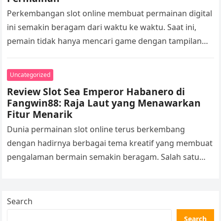
Perkembangan slot online membuat permainan digital
ini semakin beragam dari waktu ke waktu. Saat ini,
pemain tidak hanya mencari game dengan tampilan
menarik, tetapi juga ingin memahami…
Uncategorized
Review Slot Sea Emperor Habanero di
Fangwin88: Raja Laut yang Menawarkan
Fitur Menarik
Dunia permainan slot online terus berkembang
dengan hadirnya berbagai tema kreatif yang membuat
pengalaman bermain semakin beragam. Salah satu
permainan yang cukup menarik perhatian penggemar
slot bertema…
Search
Search