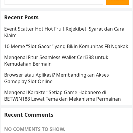
Recent Posts
Event Scatter Hot Hot Fruit Rejekibet: Syarat dan Cara
Klaim
10 Meme “Slot Gacor” yang Bikin Komunitas FB Ngakak
Mengenal Fitur Seamless Wallet Ceri388 untuk
Kemudahan Bermain
Browser atau Aplikasi? Membandingkan Akses
Gameplay Slot Online
Mengenal Karakter Setiap Game Habanero di
BETWIN188 Lewat Tema dan Mekanisme Permainan
Recent Comments
NO COMMENTS TO SHOW.