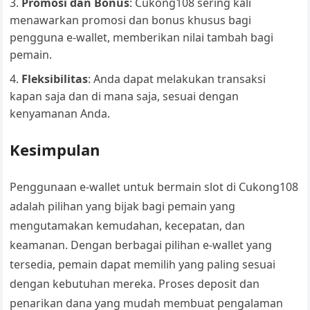
Promosi dan Bonus
: Cukong108 sering kali
menawarkan promosi dan bonus khusus bagi
pengguna e-wallet, memberikan nilai tambah bagi
pemain.
Fleksibilitas
: Anda dapat melakukan transaksi
kapan saja dan di mana saja, sesuai dengan
kenyamanan Anda.
Kesimpulan
Penggunaan e-wallet untuk bermain slot di Cukong108
adalah pilihan yang bijak bagi pemain yang
mengutamakan kemudahan, kecepatan, dan
keamanan. Dengan berbagai pilihan e-wallet yang
tersedia, pemain dapat memilih yang paling sesuai
dengan kebutuhan mereka. Proses deposit dan
penarikan dana yang mudah membuat pengalaman