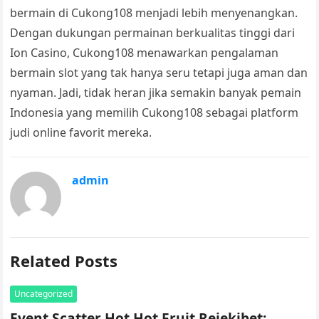
bermain di Cukong108 menjadi lebih menyenangkan.
Dengan dukungan permainan berkualitas tinggi dari
Ion Casino, Cukong108 menawarkan pengalaman
bermain slot yang tak hanya seru tetapi juga aman dan
nyaman. Jadi, tidak heran jika semakin banyak pemain
Indonesia yang memilih Cukong108 sebagai platform
judi online favorit mereka.
admin
Related Posts
Uncategorized
Event Scatter Hot Hot Fruit Rejekibet: