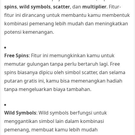
spins
,
wild symbols
,
scatter
, dan
multiplier
. Fitur-
fitur ini dirancang untuk membantu kamu membentuk
kombinasi pemenang lebih mudah dan meningkatkan
potensi kemenangan.
Free Spins
: Fitur ini memungkinkan kamu untuk
memutar gulungan tanpa perlu bertaruh lagi. Free
spins biasanya dipicu oleh simbol scatter, dan selama
putaran gratis ini, kamu bisa memenangkan hadiah
tanpa mengeluarkan biaya tambahan.
Wild Symbols
: Wild symbols berfungsi untuk
menggantikan simbol lain dalam kombinasi
pemenang, membuat kamu lebih mudah