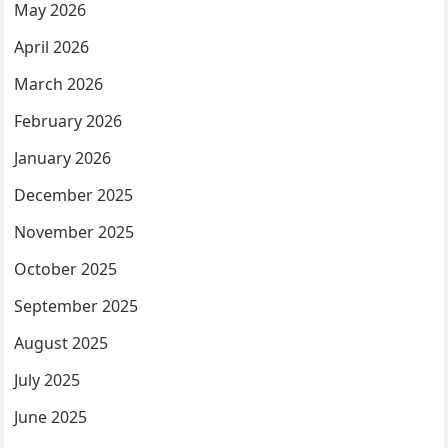
May 2026
April 2026
March 2026
February 2026
January 2026
December 2025
November 2025
October 2025
September 2025
August 2025
July 2025
June 2025