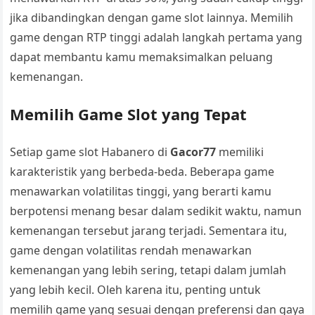
jika dibandingkan dengan game slot lainnya. Memilih
game dengan RTP tinggi adalah langkah pertama yang
dapat membantu kamu memaksimalkan peluang
kemenangan.
Memilih Game Slot yang Tepat
Setiap game slot Habanero di
Gacor77
memiliki
karakteristik yang berbeda-beda. Beberapa game
menawarkan volatilitas tinggi, yang berarti kamu
berpotensi menang besar dalam sedikit waktu, namun
kemenangan tersebut jarang terjadi. Sementara itu,
game dengan volatilitas rendah menawarkan
kemenangan yang lebih sering, tetapi dalam jumlah
yang lebih kecil. Oleh karena itu, penting untuk
memilih game yang sesuai dengan preferensi dan gaya