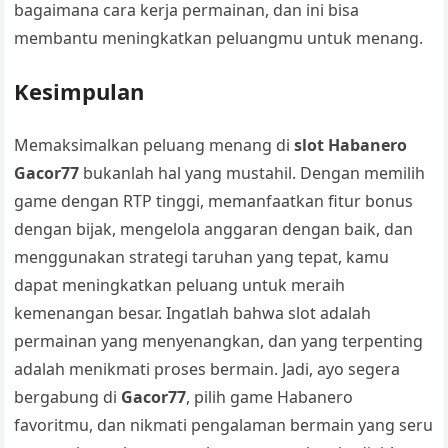
bagaimana cara kerja permainan, dan ini bisa
membantu meningkatkan peluangmu untuk menang.
Kesimpulan
Memaksimalkan peluang menang di
slot Habanero
Gacor77
bukanlah hal yang mustahil. Dengan memilih
game dengan RTP tinggi, memanfaatkan fitur bonus
dengan bijak, mengelola anggaran dengan baik, dan
menggunakan strategi taruhan yang tepat, kamu
dapat meningkatkan peluang untuk meraih
kemenangan besar. Ingatlah bahwa slot adalah
permainan yang menyenangkan, dan yang terpenting
adalah menikmati proses bermain. Jadi, ayo segera
bergabung di
Gacor77
, pilih game Habanero
favoritmu, dan nikmati pengalaman bermain yang seru