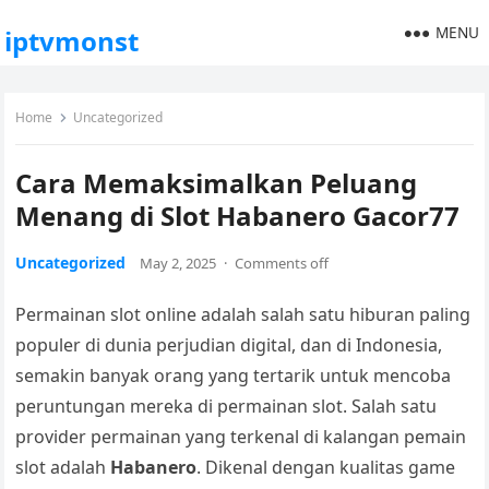
MENU
iptvmonst
Home
Uncategorized
Cara Memaksimalkan Peluang
Menang di Slot Habanero Gacor77
Uncategorized
May 2, 2025
·
Comments off
Permainan slot online adalah salah satu hiburan paling
populer di dunia perjudian digital, dan di Indonesia,
semakin banyak orang yang tertarik untuk mencoba
peruntungan mereka di permainan slot. Salah satu
provider permainan yang terkenal di kalangan pemain
slot adalah
Habanero
. Dikenal dengan kualitas game