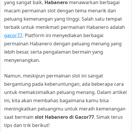
yang sangat baik,
Habanero
menawarkan berbagai
macam permainan slot dengan tema menarik dan
peluang kemenangan yang tinggi. Salah satu tempat
terbaik untuk menikmati permainan Habanero adalah
gacor77
. Platform ini menyediakan berbagai
permainan Habanero dengan peluang menang yang
lebih besar, serta pengalaman bermain yang
menyenangkan.
Namun, meskipun permainan slot ini sangat
bergantung pada keberuntungan, ada beberapa cara
untuk memaksimalkan peluang menang. Dalam artikel
ini, kita akan membahas bagaimana kamu bisa
meningkatkan peluangmu untuk meraih kemenangan
saat bermain
slot Habanero di Gacor77
. Simak terus
tips dan trik berikut!