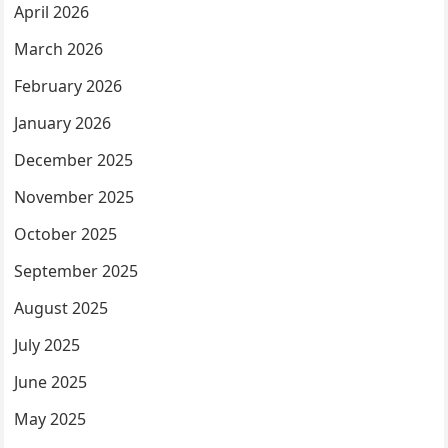
April 2026
March 2026
February 2026
January 2026
December 2025
November 2025
October 2025
September 2025
August 2025
July 2025
June 2025
May 2025