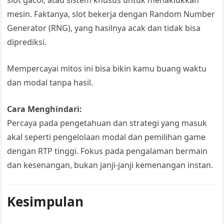
slot gacor, atau sistem khusus untuk menaklukkan
mesin. Faktanya, slot bekerja dengan Random Number
Generator (RNG), yang hasilnya acak dan tidak bisa
diprediksi.
Mempercayai mitos ini bisa bikin kamu buang waktu
dan modal tanpa hasil.
Cara Menghindari:
Percaya pada pengetahuan dan strategi yang masuk
akal seperti pengelolaan modal dan pemilihan game
dengan RTP tinggi. Fokus pada pengalaman bermain
dan kesenangan, bukan janji-janji kemenangan instan.
Kesimpulan