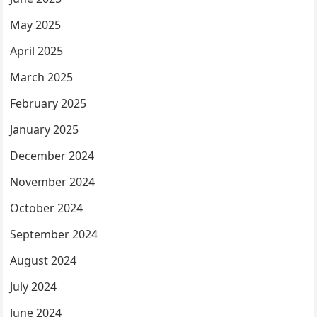
May 2025
April 2025
March 2025
February 2025
January 2025
December 2024
November 2024
October 2024
September 2024
August 2024
July 2024
June 2024