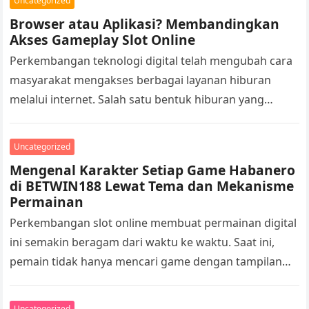
Uncategorized
Browser atau Aplikasi? Membandingkan
Akses Gameplay Slot Online
Perkembangan teknologi digital telah mengubah cara
masyarakat mengakses berbagai layanan hiburan
melalui internet. Salah satu bentuk hiburan yang
banyak dibahas adalah permainan slot gacor dalam
platform perjudian daring….
Uncategorized
Mengenal Karakter Setiap Game Habanero
di BETWIN188 Lewat Tema dan Mekanisme
Permainan
Perkembangan slot online membuat permainan digital
ini semakin beragam dari waktu ke waktu. Saat ini,
pemain tidak hanya mencari game dengan tampilan
menarik, tetapi juga ingin memahami…
Uncategorized