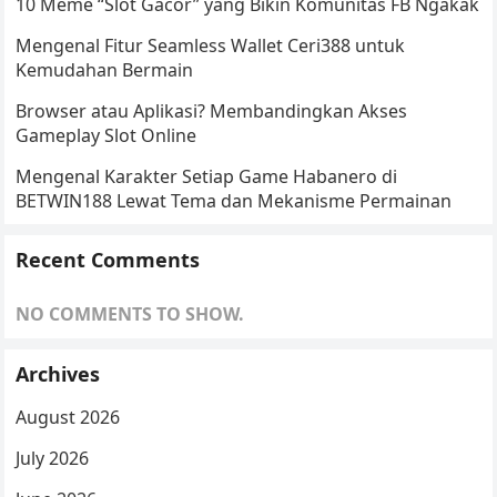
10 Meme “Slot Gacor” yang Bikin Komunitas FB Ngakak
Mengenal Fitur Seamless Wallet Ceri388 untuk
Kemudahan Bermain
Browser atau Aplikasi? Membandingkan Akses
Gameplay Slot Online
Mengenal Karakter Setiap Game Habanero di
BETWIN188 Lewat Tema dan Mekanisme Permainan
Recent Comments
NO COMMENTS TO SHOW.
Archives
August 2026
July 2026