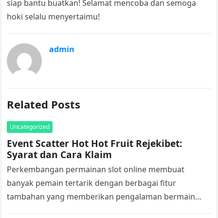
siap bantu buatkan! Selamat mencoba dan semoga
hoki selalu menyertaimu!
admin
Related Posts
Uncategorized
Event Scatter Hot Hot Fruit Rejekibet:
Syarat dan Cara Klaim
Perkembangan permainan slot online membuat
banyak pemain tertarik dengan berbagai fitur
tambahan yang memberikan pengalaman bermain
lebih menarik. Salah satu fitur yang sering menjadi